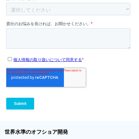
世界
水準
のオフショア
開発