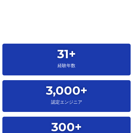
31
+
経験年数
3,000
+
認定エンジニア
300
+