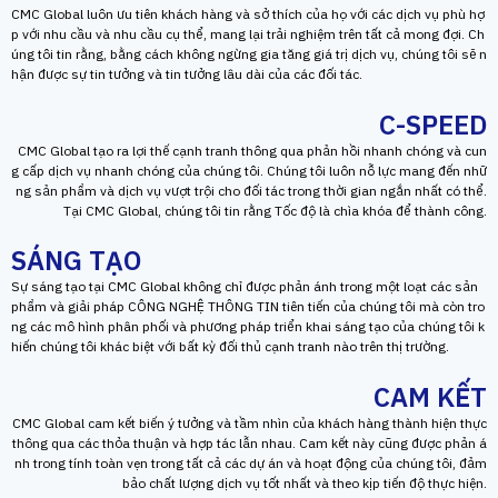
CMC Global luôn ưu tiên khách hàng và sở thích của họ với các dịch vụ phù hợ
p với nhu cầu và nhu cầu cụ thể, mang lại trải nghiệm trên tất cả mong đợi. Ch
úng tôi tin rằng, bằng cách không ngừng gia tăng giá trị dịch vụ, chúng tôi sẽ n
hận được sự tin tưởng và tin tưởng lâu dài của các đối tác.
C-SPEED
CMC Global tạo ra lợi thế cạnh tranh thông qua phản hồi nhanh chóng và cun
g cấp dịch vụ nhanh chóng của chúng tôi. Chúng tôi luôn nỗ lực mang đến nhữ
ng sản phẩm và dịch vụ vượt trội cho đối tác trong thời gian ngắn nhất có thể.
Tại CMC Global, chúng tôi tin rằng Tốc độ là chìa khóa để thành công.
SÁNG TẠO
Sự sáng tạo tại CMC Global không chỉ được phản ánh trong một loạt các sản
phẩm và giải pháp CÔNG NGHỆ THÔNG TIN tiên tiến của chúng tôi mà còn tro
ng các mô hình phân phối và phương pháp triển khai sáng tạo của chúng tôi k
hiến chúng tôi khác biệt với bất kỳ đối thủ cạnh tranh nào trên thị trường.
CAM KẾT
CMC Global cam kết biến ý tưởng và tầm nhìn của khách hàng thành hiện thực
thông qua các thỏa thuận và hợp tác lẫn nhau. Cam kết này cũng được phản á
nh trong tính toàn vẹn trong tất cả các dự án và hoạt động của chúng tôi, đảm
bảo chất lượng dịch vụ tốt nhất và theo kịp tiến độ thực hiện.