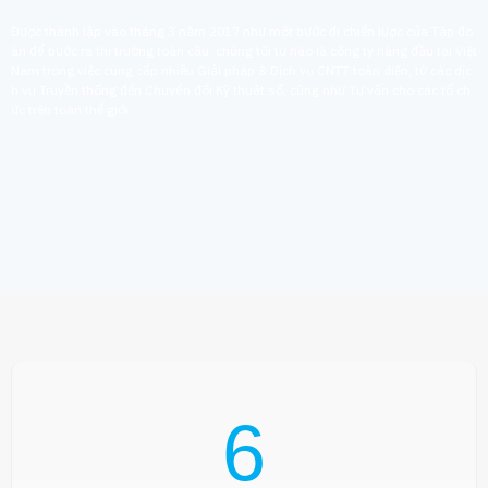
Được thành lập vào tháng 3 năm 2017 như một bước đi chiến lược của Tập đo
àn để bước ra thị trường toàn cầu, chúng tôi tự hào là công ty hàng đầu tại Việt
Nam trong việc cung cấp nhiều Giải pháp & Dịch vụ CNTT toàn diện, từ các dịc
h vụ Truyền thống đến Chuyển đổi Kỹ thuật số, cũng như Tư vấn cho các tổ ch
ức trên toàn thế giới.
6