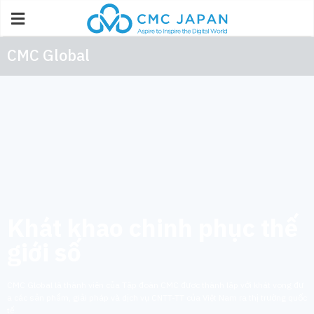
CMC Global
Khát khao chinh phục thế
giới số
CMC Global là thành viên của Tập đoàn CMC được thành lập với khát vọng đư
a các sản phẩm, giải pháp và dịch vụ CNTT-TT của Việt Nam ra thị trường quốc
tế.