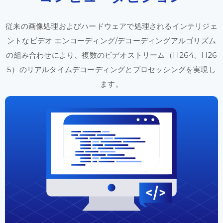
従来の
画像
処理
および
ハードウェアで
処理
される
インテリジェ
ントな
ビデオ エンコーディング
/デコーディング
アルゴリズム
の
組み合わせにより、
複数の
ビデオストリーム
（H264、H26
5）の
リアルタイム
デコーディングと
プロセッシングを
実現
し
ます。