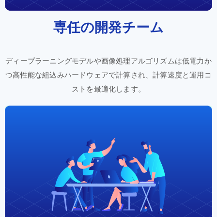
専任の
開発
チーム
ディープラーニングモデルや
画像
処理
アルゴリズムは
低電力
か
つ
高性能な
組込み
ハードウェアで
計算され、
計算速度と
運用
コ
ストを
最適化
します。