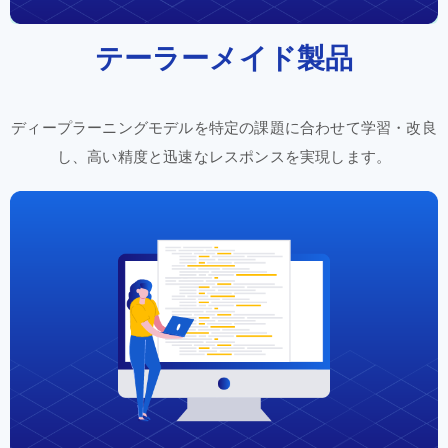
テーラーメイド
製品
ディープラーニング
モデルを
特定の
課題に
合わせて
学習
・改良
し
、高い
精度と
迅速な
レスポンスを
実現
します。