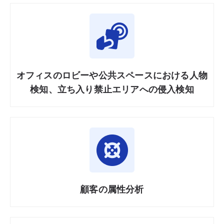
オフィスの
ロビーや
公共
スペースに
おける
人物
検知、
立ち入り
禁止
エリアへ
の侵入
検知
顧客の
属性
分析