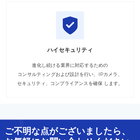
ハイセキュリティ
進化し
続ける
業界に
対応
する
ための
コンサルティング
および
設計を
行い、IPカメラ、
セキュリティ、
コンプライアンスを
確保
します。
ご不明な
点
が
ございましたら、