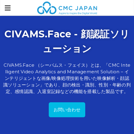
CIVAMS.Face -
顔認証
ソリ
ューション
CIVAMS.Face
（シーバムス・フェイス）
とは、
「CMC Inte
lligent Video Analytics and
Management Solution
– イ
ンテリジェントな
画像
/映像
処理
技術を
用いた
映像解析
・顔認
識
ソリューション」であり
、顔の検出
・識別、
性別
・年齢の
判
定
、感情認識
、入退室記録
などの
機能を
搭載
した
製品
です。
お問い合わせ