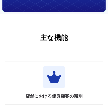
主な
機能
店舗に
おける
優良
顧客の
識別