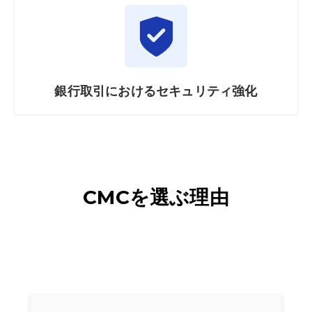
銀行取引に
おける
セキュリティ
強化
CMCを
選ぶ
理由