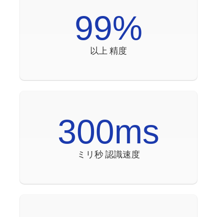
99
%
以上
精度
300
ms
ミリ秒
認識
速度