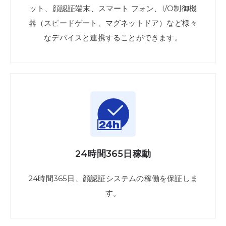
ット
、顔認証端末、
スマート フォン、
I/O制御機
器
（スピードゲート
、マグネットドア）
など
様々
な
デバイスと
連携
する
ことが
できます。
24時間
365日
稼動
24時間
365日
、顔認証
システムの
稼働を
保証
しま
す。