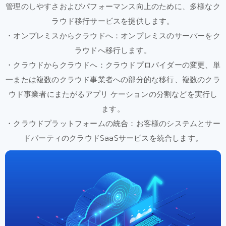
管理の
しやすさ
および
パフォーマンス
向上の
ために、
多様な
ク
ラウド
移行
サービスを
提供
します。
・オンプレミス
から
クラウドへ
：オンプレミスの
サーバーを
ク
ラウドへ
移行
します。
・クラウドから
クラウドへ
：クラウドプロバイダーの
変更、
単
一
または
複数の
クラウド
事業者へ
の部分的な
移行、
複数の
クラ
ウド
事業者に
またがる
アプリ ケーションの
分割などを
実行
し
ます。
・クラウド
プラットフォームの
統合
：お客様の
システムと
サー
ドパーティの
クラウド
SaaSサービスを
統合
します。