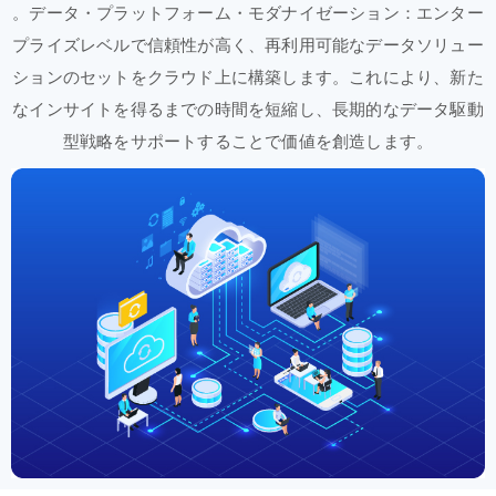
。
データ
・プラットフォーム
・モダナイゼーション
：エンター
プライズレベルで
信頼性が
高く、
再利用
可能な
データソリュー
ションの
セットを
クラウド
上に
構築
します。
これにより、
新た
な
インサイトを
得るまでの
時間を
短縮し、
長期的な
データ
駆動
型
戦略を
サポート
する
ことで
価値を
創造
します。