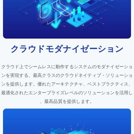
クラウド
モダナイゼーション
クラウド上で
シームレスに
動作
する
システムの
モダナイゼーショ
ンを
実現
する、
最高
クラスの
クラウドネイティブ
・ソリューショ
ンを
提供
します。
優れた
アーキテクチャ、
ベストプラクティス、
最適化
された
エンタープライズレベルの
ソリューションを
活用し
、
最高
品質を
提供
します。