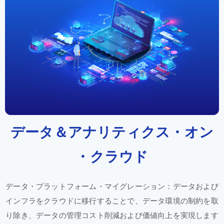
データ＆
アナリティクス・
オン
・
クラウド
データ・
プラットフォーム・
マイグレーション：
データ
および
インフラを
クラウドに
移行
する
ことで、
データ
環境の
制約を
取
り除き、
データの
管理
コスト
削減
および
価値
向上を
実現
します