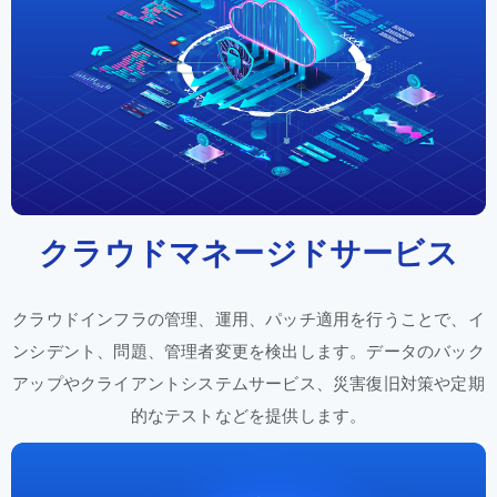
クラウド
マネージド
サービス
クラウドインフラの
管理、
運用
、パッチ
適用を
行うことで、
イ
ンシデント、
問題
、管理者
変更を
検出
します。
データの
バック
アップや
クライアント
システム
サービス、
災害
復旧
対策や
定期
的な
テストなどを
提供
します。