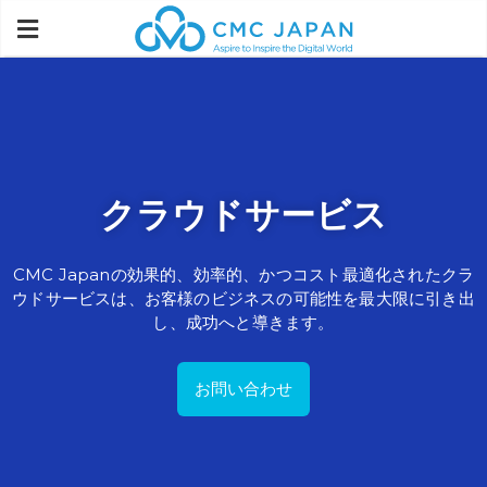
クラウド
サービス
CMC Japanの
効果的、
効率的、
かつ
コスト
最適化
された
クラ
ウド
サービスは、
お客様の
ビジネスの
可能性を
最大限に
引き出
し、
成功へと
導きます。
お問い合わせ