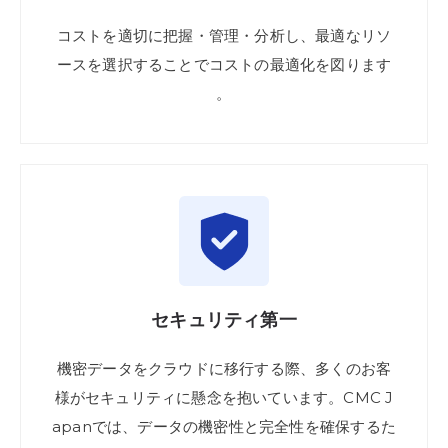
コストを
適切に
把握
・管理
・分析し、
最適な
リソ
ースを
選択
する
ことで
コストの
最適化を
図ります
。
セキュリティ
第一
機密
データを
クラウドに
移行
する際、
多くの
お客
様が
セキュリティに
懸念を
抱いて
います。
CMC J
apanでは、
データの
機密性と
完全性を
確保する
た