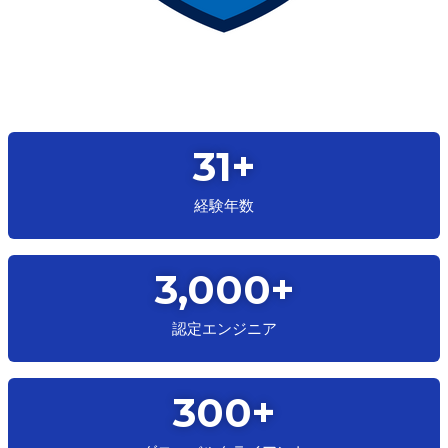
31
+
経験
年数
3,000
+
認定
エンジニア
300
+