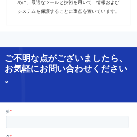
めに、
最適な
ツールと
技術を
用いて、
情報および
システムを
保護
する
ことに
重点を
置いて
います。
ご不明な
点
が
ございましたら、
お気軽に
お問い合わせ
ください
。