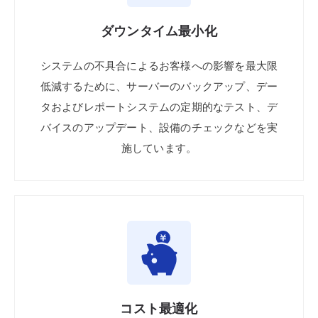
ダウンタイム
最小化
システムの
不具合による
お客様への
影響を
最大限
低減
する
ために、
サーバーの
バックアップ、
デー
タ
および
レポート
システムの
定期的な
テスト、
デ
バイスの
アップデート、
設備の
チェックなどを
実
施
しています。
コスト
最適化