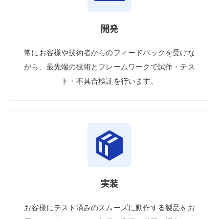
開発
常に
お客様や
技術者
からの
フィードバックを
受けな
がら、
最先端の
技術と
フレームワークで
試作
・テス
ト
・不具合検証を
行います。
実装
お客様に
テスト済みの
スムーズに
動作
する
製品を
お