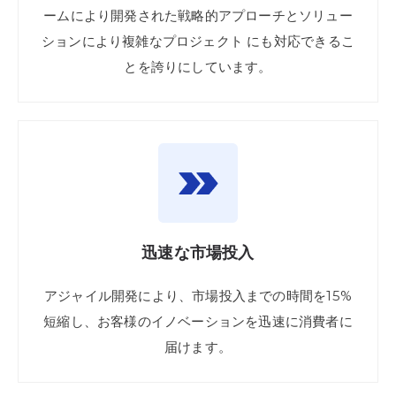
ームにより
開発
された
戦略的
アプローチと
ソリュー
ションにより
複雑な
プロジェクト にも
対応
できる
こ
とを
誇りに
しています。
迅速な
市場投入
アジャイル
開発により、
市場
投入
までの
時間を
15%
短縮し、
お客様の
イノベーションを
迅速に
消費者に
届けます。