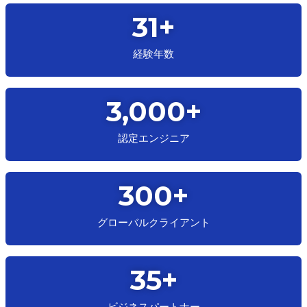
31
+
経験
年数
3,000
+
認定
エンジニア
300
+
グローバル
クライアント
35
+
ビジネス
パートナー