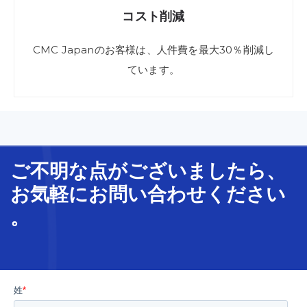
コスト
削減
CMC Japanの
お客様は、
人件費を
最大
30％
削減
し
ています。
ご不明な
点
が
ございましたら、
お気軽に
お問い合わせ
ください
。