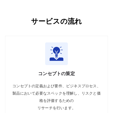
サービスの流れ
コンセプトの
策定
コンセプトの
定義
および要件、
ビジネス
プロセス、
製品に
おいて
必要な
スペックを
理解し、
リスクと
価
格を
評価
する
ための
リサーチを
行います。