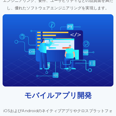
エンジニアリング、
要件、
ユーザビリティ
などの
品質面を
満た
し、
優れた
ソフトウェア
エンジニアリングを
実現
します。
モバイル
アプリ
開発
iOS
および
Androidの
ネイティブ
アプリや
クロス
プラットフォ