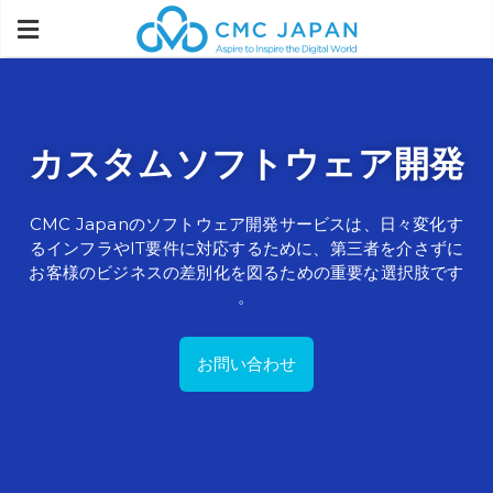
カスタム
ソフトウェア
開発
CMC Japanの
ソフトウェア
開発
サービスは、
日々
変化
す
る
インフラや
IT
要件に
対応
する
ために、
第三者を
介さずに
お客様の
ビジネスの
差別化を
図る
ための
重要な
選択肢
です
。
お問い合わせ