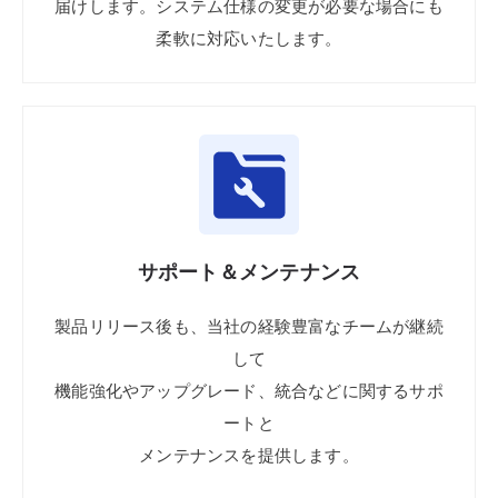
届け
します。
システム仕様の
変更が
必要な
場合にも
柔軟に
対応
いたします。
サポート
＆メンテナンス
製品
リリース後も、
当社の
経験
豊富な
チームが
継続
して
機能強化や
アップグレード、
統合など
に関する
サポ
ートと
メンテナンスを
提供
します。