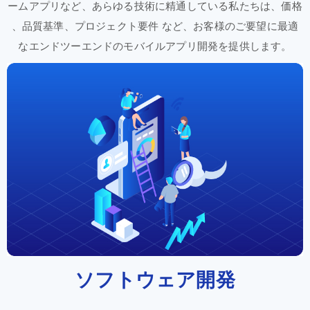
ーム
アプリなど、
あらゆる
技術に
精通している
私たちは、
価格
、
品質基準、
プロジェクト
要件 など、
お客様の
ご要望に
最適
な
エンドツーエンドの
モバイ
ルアプリ
開発を
提供
します。
ソフトウェア
開発