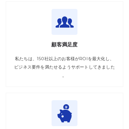
顧客
満足度
私たちは、
150社
以上の
お客様が
ROIを
最大化し、
ビジネス
要件を
満たせるよう
サポート
してきました
。