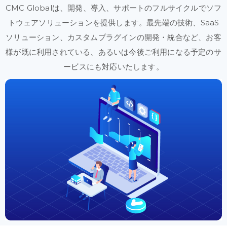
CMC Globalは、
開発、
導入、
サポートの
フルサイクルで
ソフ
トウェア
ソリューションを
提供します。
最先端の
技術、
SaaS
ソリューション、
カスタムプラグインの
開発
・統合など、
お客
様が
既に
利用
されている、
あるいは
今後
ご利用に
なる
予定の
サ
ービスにも
対応
いたします。