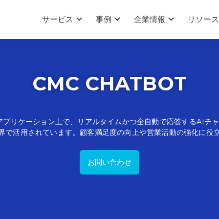
サービス
事例
企業情報
リソース
CMC CHATBOT
アプリケーション上で
、リアルタイム
かつ
全自動で
応答する
AIチ
界で
活用
されています。
顧客満足度の
向上や
営業
活動の
強化に
役
お問い合わせ