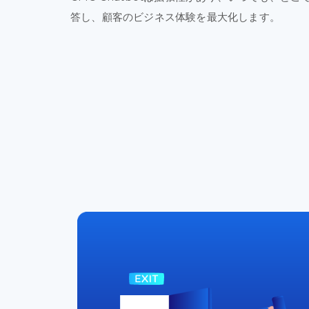
答し、
顧客の
ビジネス
体験を
最大化
します。