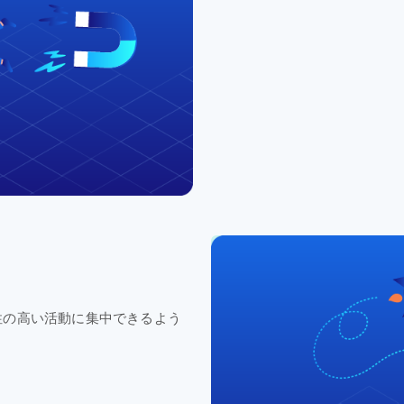
性の
高い
活動に
集中
できる
よう