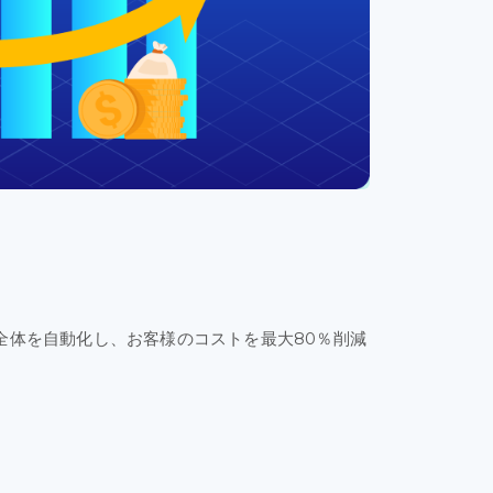
全体を
自動化し
、お客様の
コストを
最大
80％
削減