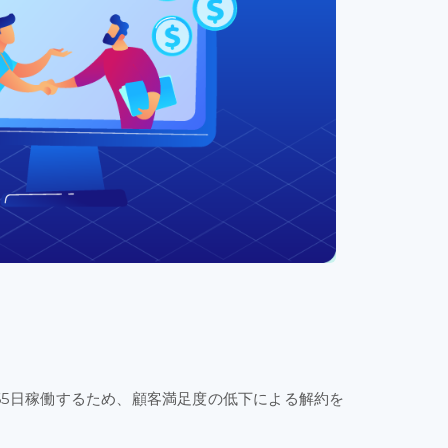
65日
稼働
する
ため
、顧客
満足度の
低下による
解約を