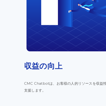
収益の
向上​
CMC Chatbotは、
お客様の
人的
リソースを
収益
支援
します。