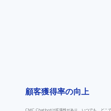
顧客
獲得率の
向上​
CMC Chatbotは
拡張性が
あり、
いつでも、
どこ