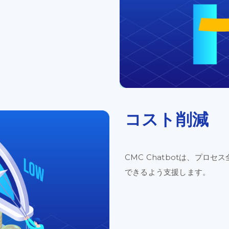
コスト
削減​
CMC Chatbotは、
プロセス
できるよう
支援
します。