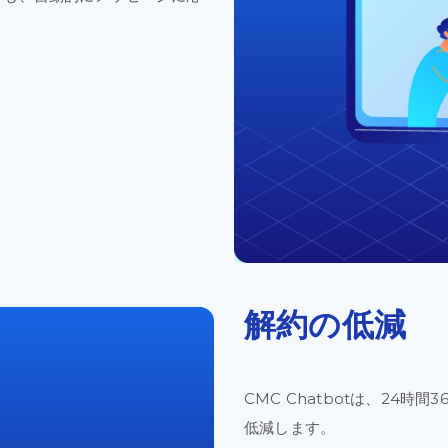
解約の
低減
CMC Chatbotは、
24時間
3
低減
します。