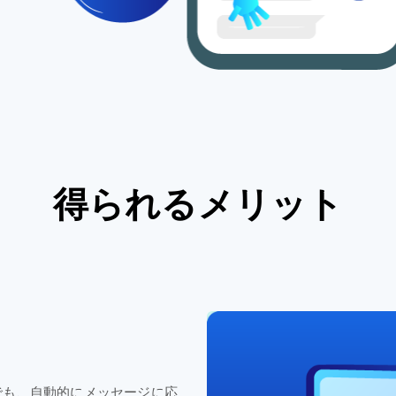
得られる
メリット
でも、
自動的に
メッセージに
応