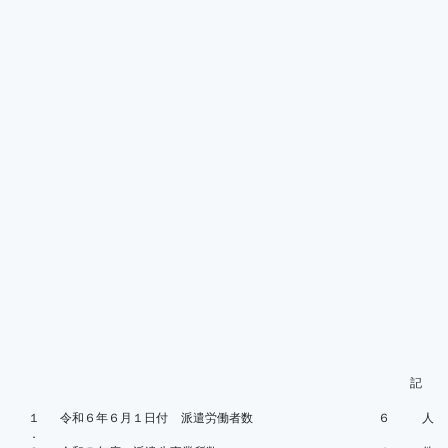
記
１
令和６年６月１日付 派遣労働者数
６
人
．