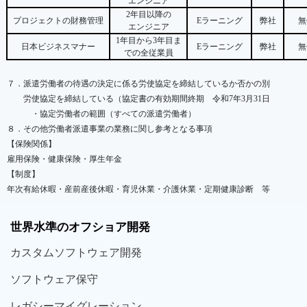
エンジニア
2
年目以降の
プロジェクトの財務管理
E
ラーニング
弊社
無
エンジニア
1
年目から
3
年目ま
日本ビジネスマナー
E
ラーニング
弊社
無
での全従業員
７．派遣労働者の待遇の決定に係る労使協定を締結しているか否かの別
労使協定を締結している（協定書の有効期間終期 令和
7
年
3
月
31
日
・協定労働者の範囲（すべての派遣労働者）
８．その他労働者派遣事業の業務に関し参考となる事項
【保険関係】
雇用保険・健康保険・厚生年金
【制度】
年次有給休暇・産前産後休暇・育児休業・介護休業・定期健康診断 等
世界
水準
のオフショア
開発
カスタム
ソフトウェア
開発
ソフト
ウェア
保守
レガシー
マイグレーション