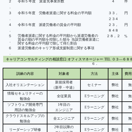
２
令和５年度 派遣先事業所数
４
件
．
３
令和５年度 労働者派遣に関する料金の平均額
３３，
円
．
２３４
４
令和５年度 派遣労働者の賃金の平均額
２３，
円
．
８４８
労働者派遣に関する料金の平均額から派遣労働者の
５
２８，２
%
賃金の額の平均額を控除した額を
当該労働者派遣に
．
関する料金の平均額で除して得た割合
６
派遣労働者のキャリア形成支援制度に関する事項
．
キャリアコンサルティングの相談窓口
オフィスマネージャー
TEL
０３
―
６８
６．
訓練の内容
対象者
方法
主体
費用
新規採用者
入社オリエンテーション
セミナー
弊社
無
（新卒・中途）
情報セキュリティーの
全従業員
E
ラーニング
弊社
無
勉強会
ソフトウェア開発専門
1
年目の
E
ラーニング
弊社
無
用語の勉強会
エンジニア
クラウドスキルアップの
全エンジニア
E
ラーニング
弊社
無
勉強会
2
年目以降の
リーダーシップ研修
E
ラーニング
弊社
無