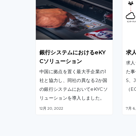
銀行システムにおけるeKY
求
Cソリューション
求人
中国に拠点を置く最大手企業の1
た事
社と協力し、同社の異なる2か国
S、J
の銀行システムにおいてeKYCソ
（E
リューションを導入しました。
いう
計、
12月 20, 2022
7月 6,
各フ