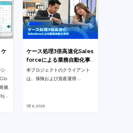
リケ
ケース処理3倍高速化Sales
forceによる業務自動化事
例
ーシ
本プロジェクトのクライアント
lo
は、保険および資産運用 …
発拠
je
MyS
1月 6, 2026
id
で動
ショ