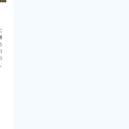
に
雑
め
の
の
し