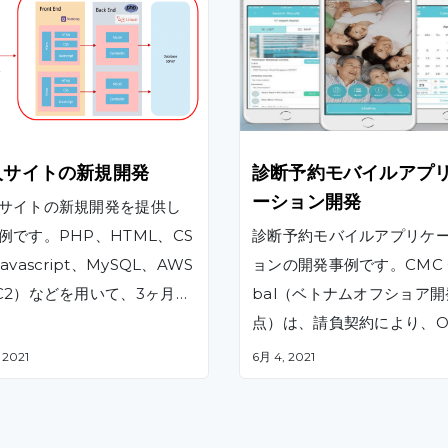
人サイトの新規開発
診断予約モバイルアプ
ーション開発
サイトの新規開発を提供し
例です。PHP、HTML、CS
診断予約モバイルアプリケ
avascript、MySQL、AWS
ョンの開発事例です。CMC G
C2）などを用いて、3ヶ月と
bal（ベトナムオフショア開
短期間で基本設計、詳細設
点）は、請負契約により、Ob
開発、テスト、受入支援の
ctive C、 Java、 PHP、 
 2021
6月 4, 2021
ェーズを実施しました。
QLを用いてiOSおよびAndro
のマルチプラットフォーム
作するモバイルアプリケー