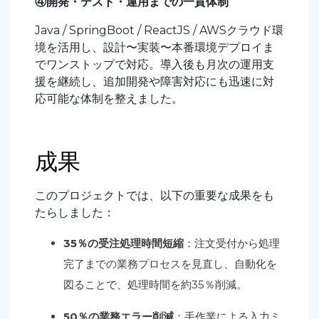
④開発・テスト・運用までの一貫体制
Java / SpringBoot / ReactJS / AWS
クラウド環
境を活用し、設計〜実装〜本番環境デプロイま
でワンストップで対応。導入後も月次の運用支
援を継続し、追加開発や障害対応にも迅速に対
応可能な体制を整えました。
成果
このプロジェクトでは、以下の重要な成果をも
たらしました：
35
％の受注処理時間短縮
：注文受付から処理
完了までの業務プロセスを見直し、自動化を
図ることで、処理時間を約
35
％削減。
50
％の業務エラー削減
：手作業による入力ミ