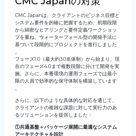
CMC Japanの対策
CMC Japan
は、クライアントのビジネス目標と
システム要件を的確に把握するため、初期段階
から綿密なヒアリングと要件定義ワークショッ
プを重ね、ウォーターフォール型の開発手法に
基づいて段階的にプロジェクトを進行しました
。
フェーズ
1.0
（最大約
30
名体制）から始まり、現
在のフェーズ
4.0
まで複数段階に分けて開発を実
施。さらに、本番環境の運用フェーズでは最小
限の人員で効率的な保守体制を構築しています
。
さらに、以下のような具体的な対応を通じて、
クライアントの複雑な課題に対して実行力のあ
るソリューションを提供しました：
①共通基盤＋パッケージ展開に最適なシステム
アーキテクチャを設計