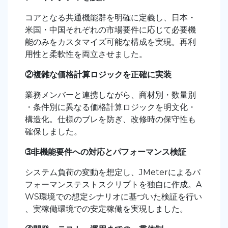
コアとなる共通機能群を明確に定義し、日本・
米国・中国それぞれの市場要件に応じて必要機
能のみをカスタマイズ可能な構成を実現。再利
用性と柔軟性を両立させました。
②複雑な価格計算ロジックを正確に実装
業務メンバーと連携しながら、商材別・数量別
・条件別に異なる価格計算ロジックを明文化・
構造化。仕様のブレを防ぎ、改修時の保守性も
確保しました。
➂非機能要件への対応とパフォーマンス検証
システム負荷の変動を想定し、
JMeter
によるパ
フォーマンステストスクリプトを独自に作成。
A
WS
環境での想定シナリオに基づいた検証を行い
、実稼働環境での安定稼働を実現しました。