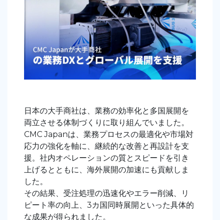
日本の大手商社は、業務の効率化と多国展開を
両立させる体制づくりに取り組んでいました。
CMC Japan
は、業務プロセスの最適化や市場対
応力の強化を軸に、継続的な改善と再設計を支
援。社内オペレーションの質とスピードを引き
上げるとともに、海外展開の加速にも貢献しま
した。
その結果、受注処理の迅速化やエラー削減、リ
ピート率の向上、
3
カ国同時展開といった具体的
な成果が得られました
。