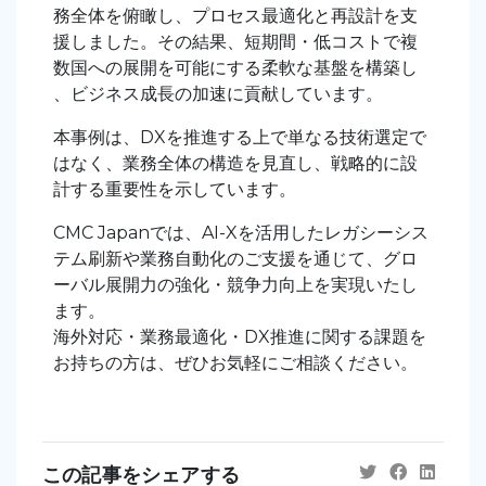
務全体を俯瞰し、プロセス最適化と再設計を支
援しました。その結果、短期間・低コストで複
数国への展開を可能にする柔軟な基盤を構築し
、ビジネス成長の加速に貢献しています。
本事例は、
DX
を推進する上で単なる技術選定で
はなく、業務全体の構造を見直し、戦略的に設
計する重要性を示しています。
CMC Japan
では、
AI-X
を活用したレガシーシス
テム刷新や業務自動化のご支援を通じて、グロ
ーバル展開力の強化・競争力向上を実現いたし
ます。
海外対応・業務最適化・
DX
推進に関する課題を
お持ちの方は、ぜひお気軽にご相談ください。
この記事をシェアする