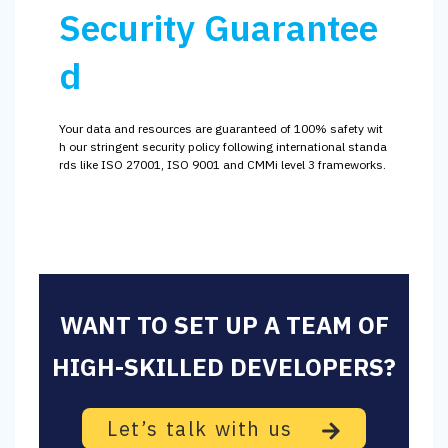
Security Guarantee
d
Your data and resources are guaranteed of 100% safety wit
h our stringent security policy following international standa
rds like ISO 27001, ISO 9001 and CMMi level 3 frameworks.
WANT TO SET UP A TEAM OF
HIGH-SKILLED DEVELOPERS?
Let’s talk with us