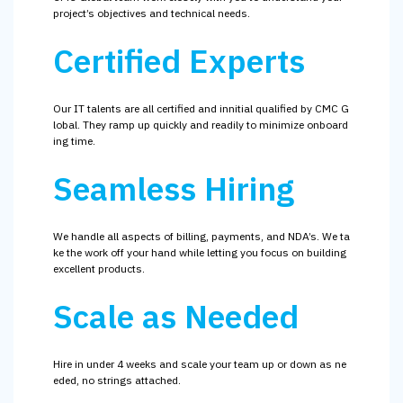
project’s objectives and technical needs.
Certified Experts
Our IT talents are all certified and innitial qualified by CMC G
lobal. They ramp up quickly and readily to minimize onboard
ing time.
Seamless Hiring
We handle all aspects of billing, payments, and NDA’s. We ta
ke the work off your hand while letting you focus on building
excellent products.
Scale as Needed
Hire in under 4 weeks and scale your team up or down as ne
eded, no strings attached.