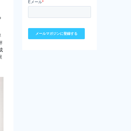
T
る
専
評
成
献