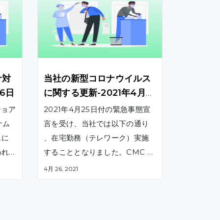
ナ対
当社の新型コロナウイルス
16日
に関する更新-2021年4月2
5日
ショア
2021年4月25日付の緊急事態宣
ナム
言を受け、当社では以下の通り
スに
、在宅勤務（テレワーク）実施
われ
することとなりました。CMC C
orporation およびグループ会社
4月 26, 2021
（CMC Global、CMC Japan
）では、新型コロナウイルスの
感染・拡大を防ぎ、従業員およ