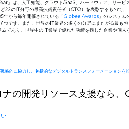
f the Year」は、人工知能、クラウド/SaaS、ハードウェア、サービ
ど22のIT分野の最高技術責任者（CTO）を表彰するもので、
は、2005年から毎年開催されている「
Globee Awards
」のシステム
の1つです。また、世界のIT業界の多くの分野にまたがる最も包
ラムであり、世界中のIT業界で優れた功績を残した企業や個人
ープが戦略的に協力し、包括的なデジタルトランスフォーメーションを
ロナの開発リソース支援なら、
さい