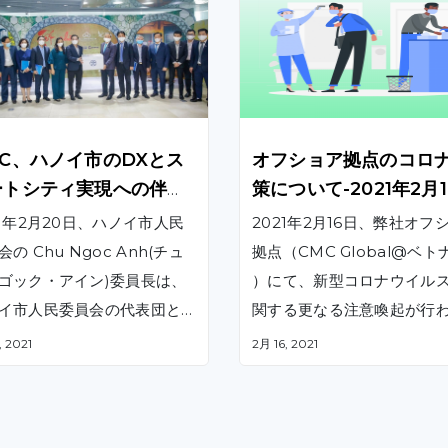
MC、ハノイ市のDXとス
オフショア拠点のコロ
ートシティ実現への伴走
策について-2021年2月
約束
21年2月20日、ハノイ市人民
2021年2月16日、弊社オフ
の Chu Ngoc Anh(チュ
拠点（CMC Global@ベト
ゴック・アイン)委員長は、
）にて、新型コロナウイル
イ市人民委員会の代表団と
関する更なる注意喚起が行
にCMCを訪問しました。そ
ました。
, 2021
2月 16, 2021
的は、CMC社の事業活動を
するとともに、コロナ対策
察することでした。