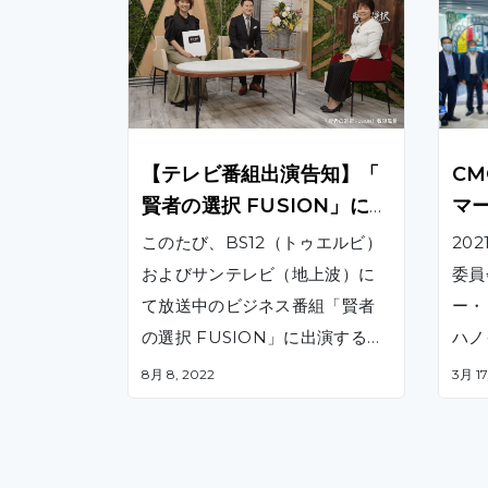
【テレビ番組出演告知】「
C
賢者の選択 FUSION」に旧
マ
代表ハンが出演します｜放
を
このたび、BS12（トゥエルビ）
20
送予定日 BS12（トゥエル
およびサンテレビ（地上波）に
委員会
ビ） ：8/15（月）18:30～1
て放送中のビジネス番組「賢者
ー・
8:59、サンテレビ（地上波
の選択 FUSION」に出演するこ
ハノ
）：8/15（月）22:00～22:
ととなりました。番組内では、
一緒
8月 8, 2022
3月 17
29
ベトナムのICT市場を牽引するグ
の目
ローバル企業としての、取り組
奨励
みや今後の事業展開などについ
を視