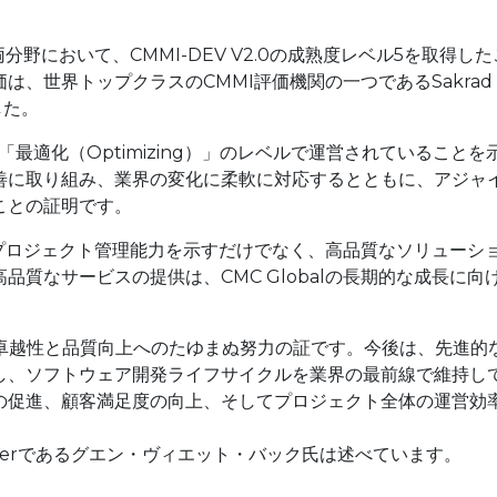
両分野において、CMMI-DEV V2.0の成熟度レベル5を取得した
、世界トップクラスのCMMI評価機関の一つであるSakrad 
ました。
が「最適化（Optimizing）」のレベルで運営されていることを
善に取り組み、業界の変化に柔軟に対応するとともに、アジャ
ことの証明です。
よびプロジェクト管理能力を示すだけでなく、高品質なソリューシ
質なサービスの提供は、CMC Globalの長期的な成長に向
は、当社の卓越性と品質向上へのたゆまぬ努力の証です。今後は、先進的
用し、ソフトウェア開発ライフサイクルを業界の最前線で維持し
の促進、顧客満足度の向上、そしてプロジェクト全体の運営効
ery Officerであるグエン・ヴィエット・バック氏は述べています。