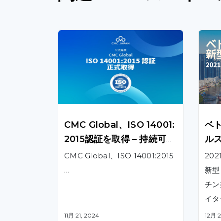
CMC Global、ISO 14001:
ベ
2015認証を取得 – 持続可能
ルス
な成長への取り組みを強化
年1
CMC Global、ISO 14001:2015
20
…
新型
チン
イタ
11月 21, 2024
12月 2