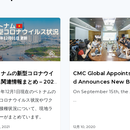
トナムの新型コロナウイ
CMC Global Appoint
関連情報まとめ – 2021
d Announces New B
2月1日更新
d of Directors
21年12月1日現在のベトナムの
On September 15th, the
コロナウイルス状況やワク
…
接種状況について、現地ラ
ーがまとめています。
, 2021
12月 10, 2020