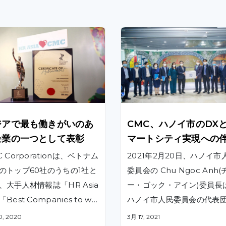
ジアで最も働きがいのあ
CMC、ハノイ市のDX
企業の一つとして表彰
マートシティ実現への
を約束
 Corporationは、ベトナム
2021年2月20日、ハノイ市
のトップ60社のうちの1社と
委員会の Chu Ngoc Anh(
、大手人材情報誌「HR Asia
ー・ゴック・アイン)委員長
Best Companies to wo
ハノイ市人民委員会の代表
for in Asia 2020」のタイト
一緒にCMCを訪問しました
0, 2020
3月 17, 2021