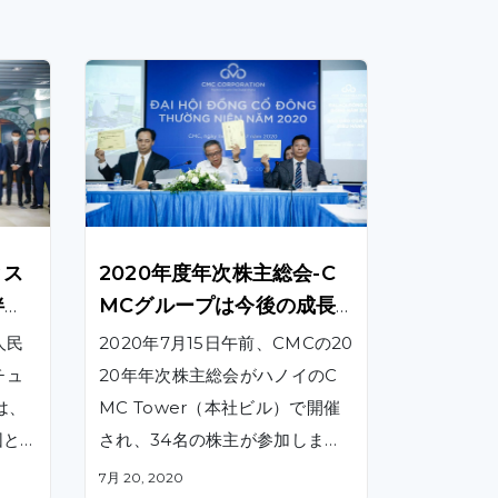
とス
2020年度年次株主総会-C
伴走
MCグループは今後の成長
に向けた国際事業を強調
人民
2020年7月15日午前、CMCの20
チュ
20年年次株主総会がハノイのC
は、
MC Tower（本社ビル）で開催
団と
され、34名の株主が参加しまし
。そ
た。
7月 20, 2020