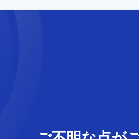
ご不明な
点
が