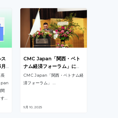
ルス
CMC Japan「関西・ベト
3月
ナム経済フォーラム」に登
壇
延長
CMC Japan「関西・ベトナム経
pan
済フォーラム」 …
期間
長する
9月 10, 2025