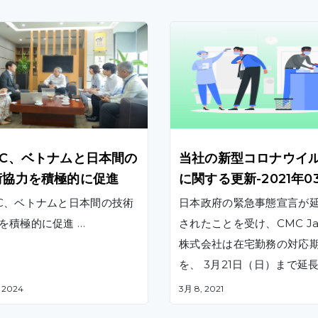
MC、ベトナムと日本間の
当社の新型コロナウイ
術協力を積極的に促進
に関する更新-2021年0
08日
C、ベトナムと日本間の技術
日本政府の緊急事態宣言が
協力を積極的に促進 …
されたことを受け、CMC Ja
株式会社は在宅勤務の対応
を、 3月21日（日）まで延
ことになりました。
 2024
3月 8, 2021