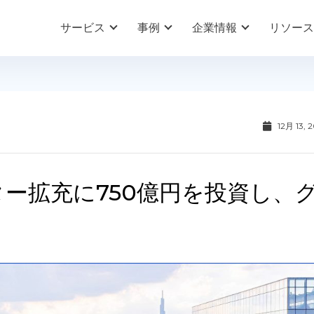
サービス
事例
企業情報
リソース
12月 13, 
ター拡充に750億円を投資し、