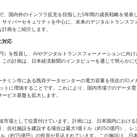
で、国内外のインフラ拡充を目指した5年間の成長戦略を発表
ド、サイバーセキュリティを中心に、未来のデジタルトランスフ
な計画をご紹介します。
に対応
億円）を投資し、AIやデジタルトランスフォーメーションに向け
。この計画は、日本経済新聞のインタビューを通じて明らかに
ーチミン市にある既存データセンターの電力容量を現在の10メ
ガワットに増強することです。これにより、国内市場でのデータ需
サービス基盤も拡大します。
中核市場として位置付けています。計画には、日本国内における
、自社施設を建設する場合は最大1億ドル（約150億円）、レ
ドル（約75億円）の投資が見込まれています。この施設は、日