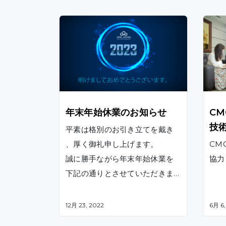
年末年始休業のお知らせ
C
技
平素は格別のお引き立てを戴き
、厚く御礼申し上げます。
CM
誠に勝手ながら年末年始休業を
下記の通りとさせていただきま
すので、何卒よろしくお願いい
たします。
12月 23, 2022
6月 6,