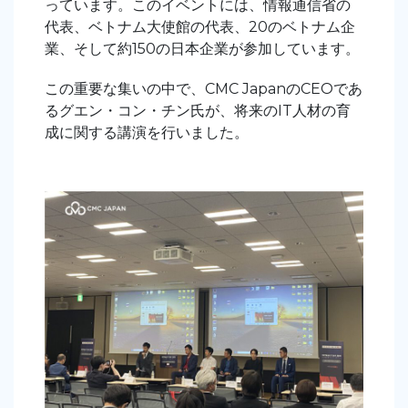
っています。このイベントには、情報通信省の
代表、ベトナム大使館の代表、20のベトナム企
業、そして約150の日本企業が参加しています。
この重要な集いの中で、CMC
JapanのCEOであ
る
グエン・コン・チン
氏が、将来のIT人材の育
成に関する講演を行い
ました
。