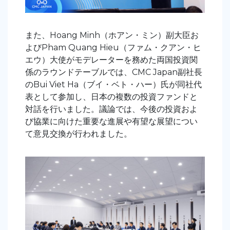
また、
H
oang Minh
（
ホアン・ミン
）
副大臣お
よび
P
ham Quang Hieu
（
ファム・クアン・ヒ
エウ
）
大使がモデレーターを務めた
両国投資関
係のラウンドテーブル
では、CMC
Japan副社長
の
B
ui
Viet
Ha
（
ブイ・ベト・ハ
ー
）
氏が同社代
表として
参加
し、日本の複数の投資ファンドと
対話を行いました。議論では、今後の投資およ
び協業に向けた重要な進展や有望な展望につい
て意見交換が行われました。