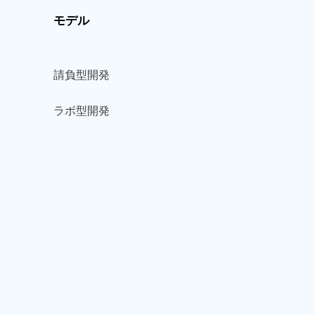
モデル
請負型
開発
ラボ型
開発