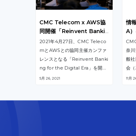
CMC Telecom x AWS協
情報
同開催「Reinvent Bankin
A
g for the Digital Era」
2021年4月27日、CMC Teleco
CM
mとAWSとの協同主催カンファ
奈川
レンスとなる「Reinvent Banki
般社
ng for the Digital Era」を開催
会（
しました。
知ら
5月 26, 2021
11月 2
盟背
行動
とも
業に
当社
に提