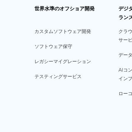
世界
水準
のオフショア
開発
デジ
ラン
カスタム
ソフトウェア
開発
クラ
サー
ソフト
ウェア
保守
デー
レガシー
マイグレーション
AIコ
テスティング
サービス
イン
ロー