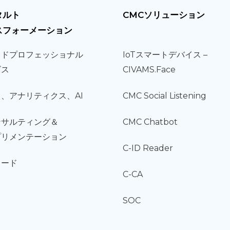
タルト
CMCソリューション
スフォーメーション
ウド
プロフェッショナル
IoT
スマートデバイス –
ビス
CIVAMS.Face
タ、
アナリティクス、
AI
CMC Social Listening
ンサルティング
＆
CMC Chatbot
プリメンテーション
C-ID Reader
コード
C-CA
SOC