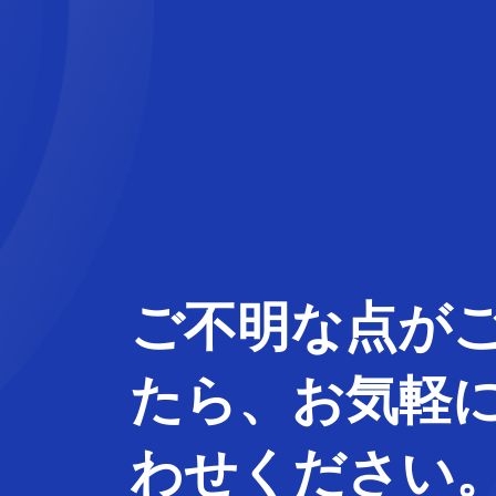
てい
ご不明な
点
が
たら、
お気軽
わせ
ください