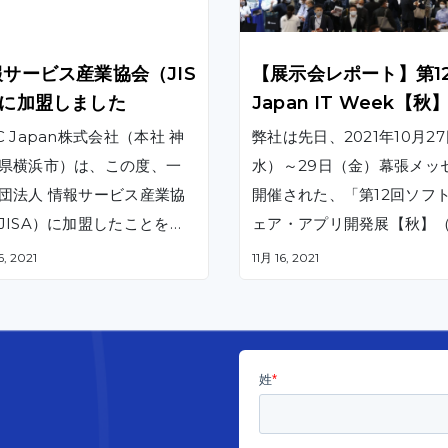
サービス産業協会（JIS
【展示会レポート】第1
）に加盟しました
Japan IT Week【秋
出展しました
C Japan株式会社（本社 神
弊社は先日、2021年10月2
県横浜市）は、この度、一
水）～29日（金）幕張メッ
団法人 情報サービス産業協
開催された、「第12回ソフ
JISA）に加盟したことをお
ェア・アプリ開発展【秋】（
せします。この度の当社加
an IT Week）」に出展い
6, 2021
11月 16, 2021
当日は５００名以上の来場
景としては、JISAが掲げる
した。
まにお立ち寄りいただき、 
憲章及び事業に貢献すると
のオフショア開発をはじめ
に、日本の情報サービス産
社独自開発の顔認証システ
ベトナムオフショア開発や
ご紹介しました。
ITソリューションをより円滑
供していくことを目的とし