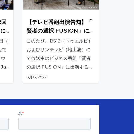
2回
【テレビ番組出演告知】「
】に
賢者の選択 FUSION」に旧
代表ハンが出演します｜放
7日（
このたび、BS12（トゥエルビ）
送予定日 BS12（トゥエル
セで
およびサンテレビ（地上波）に
ビ） ：8/15（月）18:30～1
トウ
て放送中のビジネス番組「賢者
8:59、サンテレビ（地上波
Jap
の選択 FUSION」に出演するこ
）：8/15（月）22:00～22:
たしま
ととなりました。番組内では、
8月 8, 2022
者さ
29
ベトナムのICT市場を牽引するグ
当社
ローバル企業としての、取り組
、当
みや今後の事業展開などについ
ムを
て、社長や従業員、顧客へのイ
ンタビューを交えながらお伝え
します。