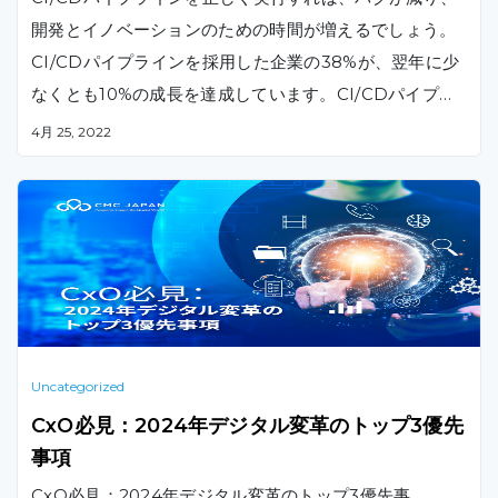
開発とイノベーションのための時間が増えるでしょう。
CI/CDパイプラインを採用した企業の38%が、翌年に少
なくとも10%の成長を達成しています。CI/CDパイプラ
インを最大限に活用するためのポイント・ノウハウをお
4月 25, 2022
伝えします。
Uncategorized
CxO必見：2024年デジタル変革のトップ3優先
事項
CxO必見：2024年デジタル変革のトップ3優先事 …