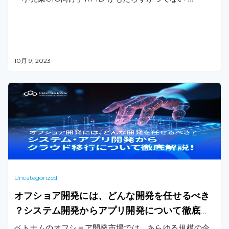
10月 9, 2023
Uncategorized
オフショア開発には、どんな開発を任せるべき
？システム開発からアプリ開発について徹底解
説！
ベトナムのオフショア開発市場では、あらゆる規模の企