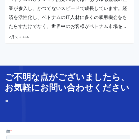
業が参入し、かつてないスピードで成長しています。経
済を活性化し、ベトナムのIT人材に多くの雇用機会をも
たらすだけでなく、世界中のお客様がベトナム市場を訪
れる際に、「どのITアウトソーシングサービスをオフシ
2月 7, 2024
ョアチームに任せればいいのか」という疑問をもたらし
ます。
ご不明な
点
が
ございましたら、
お気軽に
お問い合わせ
ください
。