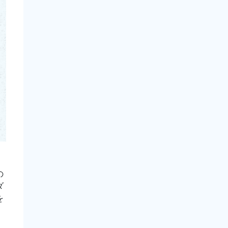
の
ダ
を