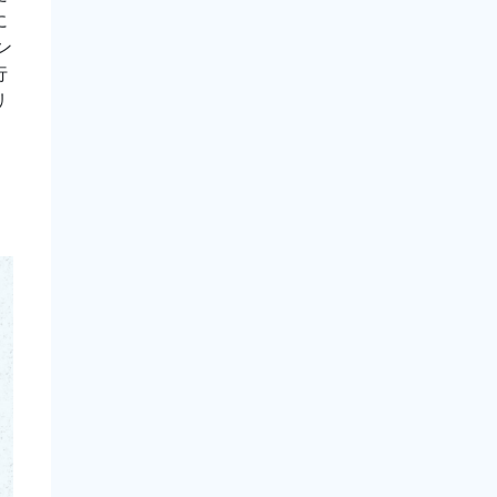
に
ン
行
リ