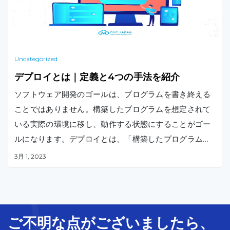
Uncategorized
デプロイとは｜定義と4つの手法を紹介
ソフトウェア開発のゴールは、プログラムを書き終える
ことではありません。構築したプログラムを想定されて
いる実際の環境に移し、動作する状態にすることがゴー
ルになります。デプロイとは、「構築したプログラムを
ユーザーがアクセスできるような本番環境に移し、意図
3月 1, 2023
した通りに動作する状態」にすることを指します。本記
事では、デプロイの定義や種類、デプロイを全て自動化
することのメリットについて紹介します。
ご不明な
点
が
ございましたら、