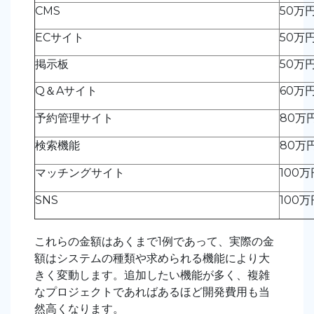
CMS
50万
ECサイト
50万
掲示板
50万
Q＆Aサイト
60万
予約管理サイト
80万
検索機能
80万
マッチングサイト
100
SNS
100
これらの金額はあくまで1例であって、実際の金
額はシステムの種類や求められる機能により大
きく変動します。追加したい機能が多く、複雑
なプロジェクトであればあるほど開発費用も当
然高くなります。