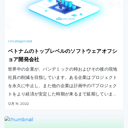
Uncategorized
ベトナムのトップレベルのソフトウェアオフシ
ョア開発会社
世界中の企業が、パンデミックの時およびその後の現地
社員の削減を目指しています。ある企業はプロジェクト
を永久に中止し、また他の企業は計画中のITプロジェク
トをより経済が安定した時期が来るまで延期しています
。 ITアウトソーシング開発は、そのような企業にとって
12月 19, 2022
救世主のような存在です。