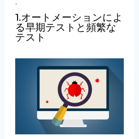
。
1.オートメーションによ
る早期テストと頻繁な
テスト