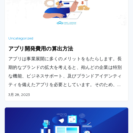
Uncategorized
アプリ開発費用の算出方法
アプリは事業展開に多くのメリットをもたらします。長
期的なブランドの拡大を考えると、殆んどの企業は特別
な機能、ビジネスサポート、及びブランドアイデンティ
ティを備えたアプリを必要としています。そのため、ア
プリ開発費用は企業にとって大きな関心事となっていま
3月 28, 2023
す。本記事では、アプリ開発・保守にかかる費用につい
て解説します。