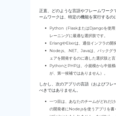
正直、どのような言語やフレームワーク
ームワークは、特定の機能を実行するの
Python（FlaskまたはDjang
レーニングに最適な選択肢です。
ErlangやElixirは、通信インフ
Node.js、.NET、Javaは、
ェアを開発するのに適した選択肢と言
PythonとPHPは、小規模から中
が、第一候補ではありません）。
しかし、次のアプリの言語（およびフレ
べきではありません。
一つ目は、あなたのチームがどれだけ
の開発者にNode.jsを使うアプリ