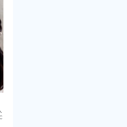
人
C
め