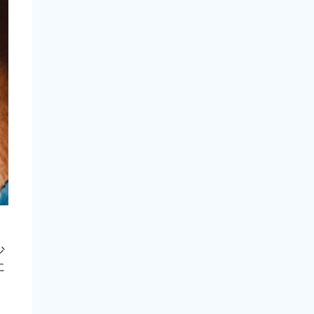
少
に
。