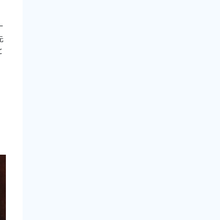
ナ
先
と
置