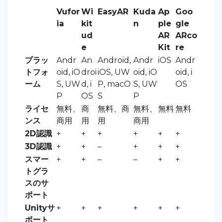
Vufor
Wi
EasyAR
Kuda
Ap
Goo
ia
kit
n
ple
gle
ud
AR
ARco
e
Kit
re
プラッ
Andr
An
Android,
Andr
iOS
Andr
トフォ
oid, iO
droi
iOS, UW
oid, iO
oid, i
ーム
S, UW
d, i
P, macO
S, UW
OS
P
OS
S
P
ライセ
無料、
商
無料、商
無料、
無料
無料
ンス
商用
用
用
商用
2D認識
+
+
+
+
+
+
3D認識
+
+
–
+
+
+
スマー
+
+
–
–
+
+
トグラ
スのサ
ポート
Unityサ
+
+
+
+
+
+
ポート