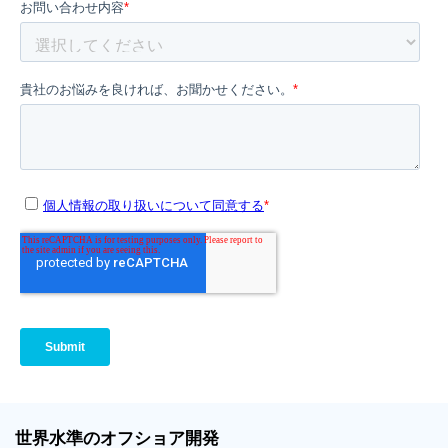
世界
水準
のオフショア
開発