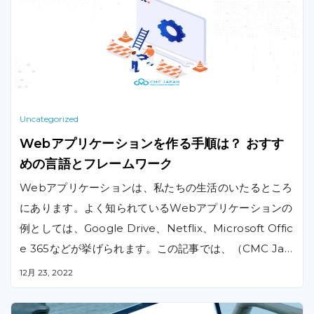
Uncategorized
Webアプリケーションを作る手順は？ おすす
めの言語とフレームワーク
Webアプリケーションは、私たちの生活のいたるところ
にあります。よく知られているWebアプリケーションの
例としては、Google Drive、Netflix、Microsoft Offic
e 365などが挙げられます。この記事では、（CMC Jap
anが）プロジェクトを定義する段階からローンチする段
12月 23, 2022
階までのWebアプリケーションの作り方について解説い
たします。