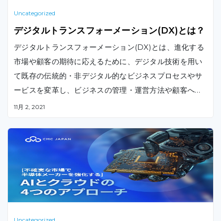
Uncategorized
デジタルトランスフォーメーション(DX)とは？
デジタルトランスフォーメーション(DX)とは、進化する
市場や顧客の期待に応えるために、デジタル技術を用い
て既存の伝統的・非デジタル的なビジネスプロセスやサ
ービスを変革し、ビジネスの管理・運営方法や顧客への
価値提供方法を根本的に変えていくプロセスを指す言葉
11月 2, 2021
です。
Uncategorized