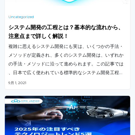
Uncategorized
システム開発の工程とは？基本的な流れから、
注意点まで詳しく解説！
複雑に思えるシステム開発にも実は、いくつかの手法・
メソッドが定義され、多くのシステム開発は、いずれか
の手法・メソッドに沿って進められます。この記事では
、日本で広く使われている標準的なシステム開発工程（
ウォーターフォール）について、概要からメリット、注
9月 1, 2021
意点についてご紹介します。