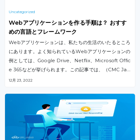
Uncategorized
Webアプリケーションを作る手順は？ おすす
めの言語とフレームワーク
Webアプリケーションは、私たちの生活のいたるところ
にあります。よく知られているWebアプリケーションの
例としては、Google Drive、Netflix、Microsoft Offic
e 365などが挙げられます。この記事では、（CMC Jap
anが）プロジェクトを定義する段階からローンチする段
12月 23, 2022
階までのWebアプリケーションの作り方について解説い
たします。