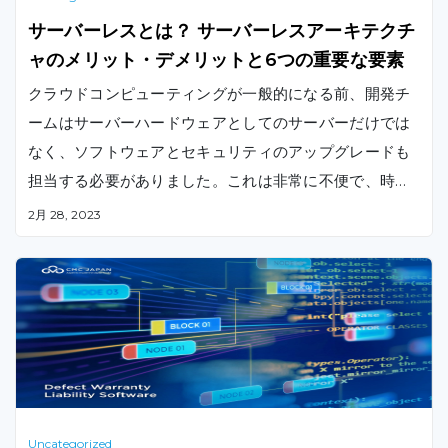
サーバーレスとは？ サーバーレスアーキテクチ
ャのメリット・デメリットと6つの重要な要素
クラウドコンピューティングが一般的になる前、開発チ
ームはサーバーハードウェアとしてのサーバーだけでは
なく、ソフトウェアとセキュリティのアップグレードも
担当する必要がありました。これは非常に不便で、時間
も費用もかかりました。 しかし、サードパーティ企業に
2月 28, 2023
よって促進されたサーバーレスコンピューティングの出
現により、開発チームはインフラストラクチャを気にせ
ずにサービスを開発及び実行できるようになりました。
本記事では、サーバーレスとは何か、そしてサーバーレ
スのメリットとデメリットについて解説します。
Uncategorized