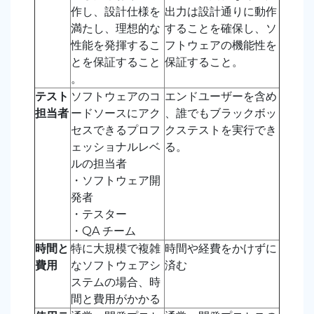
作し、設計仕様を
出力は設計通りに動作
満たし、理想的な
することを確保し、ソ
性能を発揮するこ
フトウェアの機能性を
とを保証すること
保証すること。
。
テスト
ソフトウェアのコ
エンドユーザーを含め
担当者
ードソースにアク
、誰でもブラックボッ
セスできるプロフ
クステストを実行でき
ェッショナルレベ
る。
ルの担当者
・ソフトウェア開
発者
・テスター
・QA チーム
時間と
特に大規模で複雑
時間や経費をかけずに
費用
なソフトウェアシ
済む
ステムの場合、時
間と費用がかかる