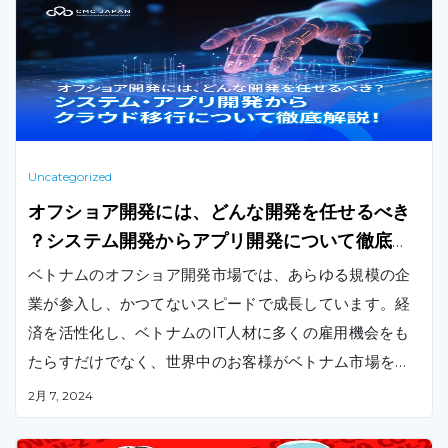
Uncategorized
オフショア開発には、どんな開発を任せるべき
？システム開発からアプリ開発について徹底解
説！
ベトナムのオフショア開発市場では、あらゆる規模の企
業が参入し、かつてないスピードで成長しています。経
済を活性化し、ベトナムのIT人材に多くの雇用機会をも
たらすだけでなく、世界中のお客様がベトナム市場を訪
れる際に、「どのITアウトソーシングサービスをオフシ
2月 7, 2024
ョアチームに任せればいいのか」という疑問をもたらし