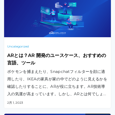
Uncategorized
ARとは？AR 開発のユースケース、おすすめの
言語、ツール
ポケモンを捕まえたり、Snapchatフィルターを顔に適
用したり、IKEAの家具が家の中でどのように見えるかを
確認したりすることに、ARが役に立ちます。AR技術導
入の気運が高まっています。しかし、ARとは何でしょう
？AR開発を始めるにはどうすればよいでしょうか？この
2月 1, 2023
記事がARの完全ガイドです。