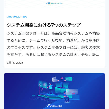
Uncategorized
システム開発における7つのステップ
システム開発フローとは、高品質な情報システムを構築
するために、チームで行う反復的、構造的、かつ多段階
のプロセスです。システム開発フローには、顧客の要求
を満たす、あるいは超えるシステムの計画、分析、設計
、構築、テスト、導入、保守のステップが含まれます。
6月 15, 2023
本記事では、システム開発の流れや、5つの基本的なシス
テム開発手法について紹介します。