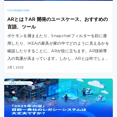
Uncategorized
ARとは？AR 開発のユースケース、おすすめの
言語、ツール
ポケモンを捕まえたり、Snapchatフィルターを顔に適
用したり、IKEAの家具が家の中でどのように見えるかを
確認したりすることに、ARが役に立ちます。AR技術導
入の気運が高まっています。しかし、ARとは何でしょう
？AR開発を始めるにはどうすればよいでしょうか？この
2月 1, 2023
記事がARの完全ガイドです。