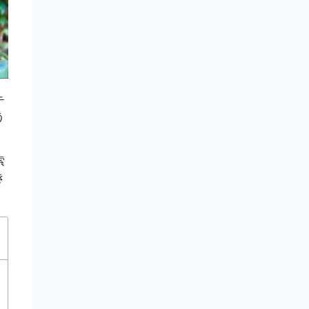
テ
う
索
き