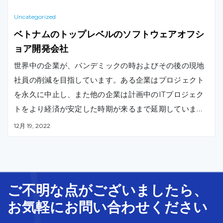
Uncategorized
ベトナムのトップレベルのソフトウェアオフシ
ョア開発会社
世界中の企業が、パンデミックの時およびその後の現地
社員の削減を目指しています。ある企業はプロジェクト
を永久に中止し、また他の企業は計画中のITプロジェク
トをより経済が安定した時期が来るまで延期しています
。 ITアウトソーシング開発は、そのような企業にとって
12月 19, 2022
救世主のような存在です。
ご不明な
点
が
ございましたら、
お気軽に
お問い合わせ
ください