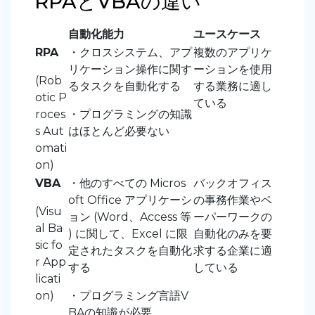
RPAとVBAの違い
自動化能力
ユースケース
RPA
・クロスシステム、アプ
複数のアプリケ
リケーション操作に関す
ーションを使用
(Rob
るタスクを自動化する
する業務に適し
otic P
ている
roces
・プログラミングの知識
s Aut
はほとんど必要ない
omati
on)
VBA
・他のすべての Micros
バックオフィス
oft Office アプリケーシ
の事務作業やペ
(Visu
ョン (Word、Access 等
ーパーワークの
al Ba
) に関して、Excel に限
自動化のみを要
sic fo
定されたタスクを自動化
求する企業に適
r App
する
している
licati
on)
・プログラミング言語V
BAの知識が必要