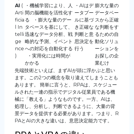
AI
(
・機械学習により、人
・AIはデ
膨大な量の
Arti
間の脳機能を活性化す
ータプー
データベー
ficia
る
・膨大な量のデー
ルに基づ
スから正確
l In
タベースを基にして、
き正確な
な判断をす
telli
迅速なデータ分析、戦
判断と意
るための自
ge
略的な予測、イベント
思決定を
動化ソリュ
nce
への対応を自動化する
行う
ーションを
)
・実用化には時間が
お探しの企
かかる
業むけ
先端技術といえば、まずAIが頭に浮かぶと思い
ます。この2つの概念を取り違えてしまうことも
あります。
簡単に言うと、RPAは、スケジュー
ルされた一連の指示でデジタル従業員である機
械に「教える」ようなものです。一方、AIは、
処理し、分析し、判断できるように、大量の背
景データを提供する必要があります。つまり、R
PAとAIの大きな違いは、意思決定能力です。