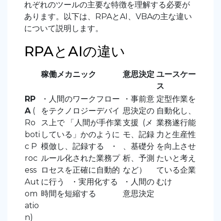
れぞれのツールの主要な特徴を理解する必要が
あります。以下は、RPAとAI、VBAの主な違い
について説明します。
RPAとAIの違い
稼働メカニック
意思決定
ユースケー
ス
RP
・人間のワークフロー
・事前意
定型作業を
A
(
をテクノロジーデバイ
思決定の
自動化し、
Ro
ス上で 「人間が手作業
支援
(メ
業務遂行能
boti
している」かのように
モ、記録
力と生産性
c P
模倣し、記録する
・
、基礎分
を向上させ
roc
ルール化された業務プ
析、予測
たいと考え
ess
ロセスを正確に自動的
など）
ている企業
Aut
に行う
・実用化する
・人間の
むけ
om
時間を短縮する
意思決定
atio
n)