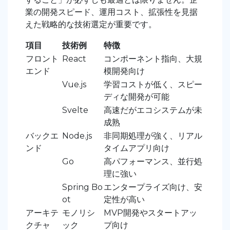
業の開発スピード、運用コスト、拡張性を見据
えた戦略的な技術選定が重要です。
項目
技術例
特徴
フロント
React
コンポーネント指向、大規
エンド
模開発向け
Vue.js
学習コストが低く、スピー
ディな開発が可能
Svelte
高速だがエコシステムが未
成熟
バックエ
Node.js
非同期処理が強く、リアル
ンド
タイムアプリ向け
Go
高パフォーマンス、並行処
理に強い
Spring Bo
エンタープライズ向け、安
ot
定性が高い
アーキテ
モノリシ
MVP開発やスタートアッ
クチャ
ック
プ向け