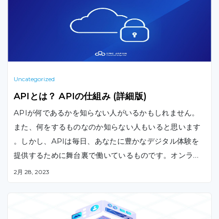
Uncategorized
APIとは？ APIの仕組み (詳細版)
APIが何であるかを知らない人がいるかもしれません。
また、何をするものなのか知らない人もいると思います
。しかし、APIは毎日、あなたに豊かなデジタル体験を
提供するために舞台裏で働いているものです。オンライ
ンで購入した映画のチケットも、Facebookでシェアし
2月 28, 2023
たブロガーの料理レシピも、予約した飛行機も、すべて
APIのおかげです。本記事では、APIとは何か、どのよ
うに機能するのか、そしてAPIの種類を紹介していきま