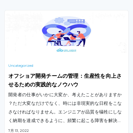
Uncategorized
オフショア開発チームの管理：生産性を向上さ
せるための実践的なノウハウ
開発者の仕事がいかに大変か、考えたことがありますか
？ただ大変なだけでなく、時には非現実的な日程をこな
さなければなりません。エンジニアが品質を犠牲にしな
く納期を達成できるように、頻繁に起こる障害を解決す
るための支援が必要です。本記事では、オフショア開発
7月 13, 2022