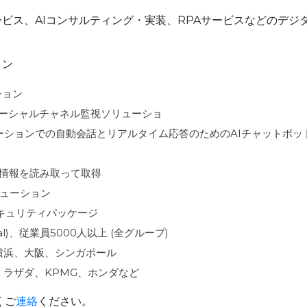
ービス、AIコンサルティング・実装、RPAサービスなどのデジ
ョン
ション
ブランドのソーシャルチャネル監視ソリューショ
アプリケーションでの自動会話とリアルタイム応答のためのAIチャットボッ
ードの情報を読み取って取得
リューション
セキュリティパッケージ
bal)、従業員5000人以上 (全グループ)
横浜、大阪、シンガポール
、ラザダ、KPMG、ホンダなど
くご
連絡
ください。