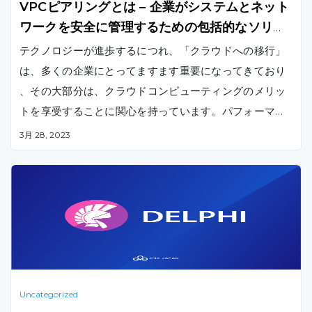
VPCピアリングとは – 企業がシステムとネット
ワークを安全に管理するための包括的なソリュ
ーション
テクノロジーが進歩するにつれ、「クラウドへの移行」
は、多くの企業にとってますます重要になってきており
、その大部分は、クラウドコンピューティングのメリッ
トを享受することに関心を持っています。パフォーマン
スとセキュリティを維持しながらリソースを活用する必
3月 28, 2023
要がある多くの支店や子会社を持つ企業の場合、VPC（
Virtual Private Cloud）ピアリングにより、
Uncategorized