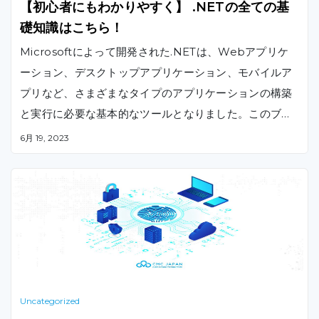
【初心者にもわかりやすく】 .NETの全ての基
礎知識はこちら！
Microsoftによって開発された.NETは、Webアプリケ
ーション、デスクトップアプリケーション、モバイルア
プリなど、さまざまなタイプのアプリケーションの構築
と実行に必要な基本的なツールとなりました。このブロ
グでは、.NETの定義、主な要素、利点、およびJavaと
6月 19, 2023
の違いを含む基本的な内容について紹介します。また、.
NET FrameworkとC#.NET、VB.NETなどの人気の高
いプログラミング言語との関係についても説明します。
Uncategorized