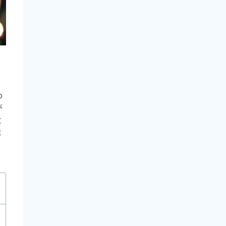
o
が
と
ま