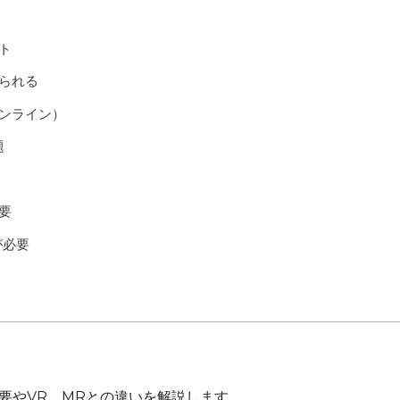
ト
られる
ンライン）
題
要
が必要
要やVR、MRとの違いを解説します。