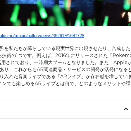
atalie.mu/music/gallery/news/452619/1697728
世界を私たちが暮らしている現実世界に出現させたり、合成した
術の1つです。例えば、2016年にリリースされた「Pokem
活用されており、一時期大ブームとなりました。また、Apple
あり、これからもAR関連商品・サービスの開発が活発になる
り入れた音楽ライブである「ARライブ」が存在感を増してい
インでも楽しめるARライブとは何で、どのようなメリットや課