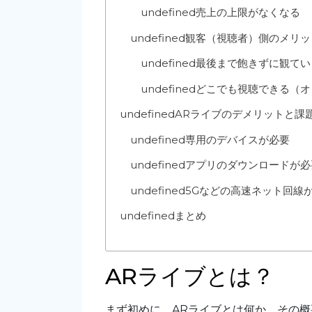
undefined
売上の上限がなくなる
undefined
観客（視聴者）側のメリッ
undefined
最後まで飽きずに観てい
undefined
どこでも視聴できる（オ
undefined
ARライブのデメリットと課
undefined
専用のデバイスが必要
undefined
アプリのダウンロードが必
undefined
5Gなどの高速ネット回線
undefined
まとめ
ARライブとは？
まず初めに、ARライブとは何か、その概