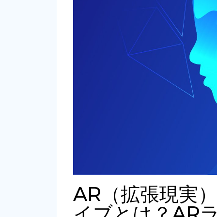
AR（拡張現実
イブとは？AR