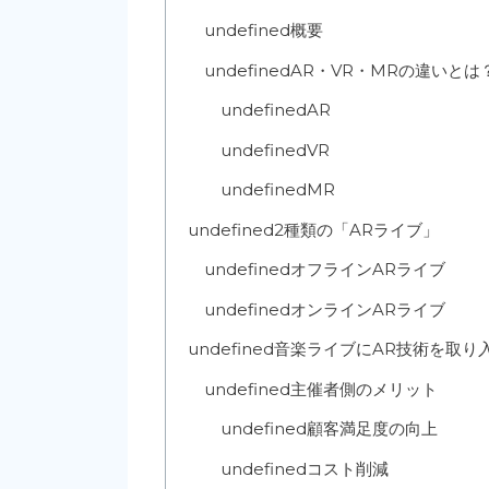
undefined
概要
undefined
AR・VR・MRの違いとは
undefined
AR
undefined
VR
undefined
MR
undefined
2種類の「ARライブ」
undefined
オフラインARライブ
undefined
オンラインARライブ
undefined
音楽ライブにAR技術を取り
undefined
主催者側のメリット
undefined
顧客満足度の向上
undefined
コスト削減