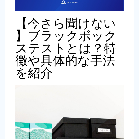
【今さら聞けない
】ブラックボック
ステストとは？特
徴や具体的な手法
を紹介