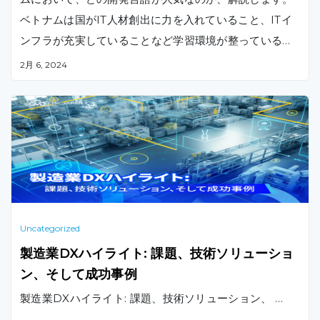
ベトナムは国がIT人材創出に力を入れていること、ITイ
ンフラが充実していることなど学習環境が整っているた
め、立身出世に役立つプログラミング技能を積極的に学
2月 6, 2024
ぶ若いベトナム人はこれからもどんどん増えていくこと
でしょう。
Uncategorized
製造業DXハイライト: 課題、技術ソリューショ
ン、そして成功事例
製造業DXハイライト: 課題、技術ソリューション、 …