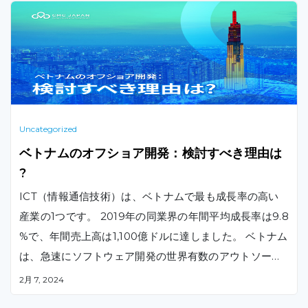
Uncategorized
ベトナムのオフショア開発：検討すべき理由は
?
ICT（情報通信技術）は、ベトナムで最も成長率の高い
産業の1つです。 2019年の同業界の年間平均成長率は9.8
%で、年間売上高は1,100億ドルに達しました。 ベトナム
は、急速にソフトウェア開発の世界有数のアウトソーシ
ング先の1つになりつつあります。 日本、北米、ヨーロ
2月 7, 2024
ッパ、オーストラリア、シンガポールの多くの企業が、