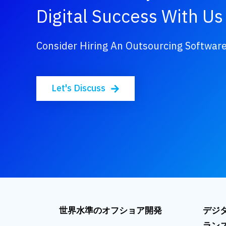
Digital Success With Us
Consider Hiring An Outsourcing Softwa
Let's Discuss
世界
水準
のオフショア
開発
デジ
ラン