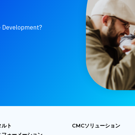
re Development?
タルト
CMCソリューション
スフォーメーション