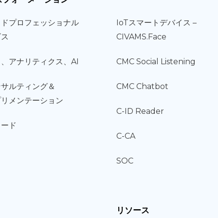
ウド
プロフェッショナル
IoT
スマートデバイス –
ビス
CIVAMS.Face
タ、
アナリティクス、
AI
CMC Social Listening
ンサルティング
＆
CMC Chatbot
プリメンテーション
C-ID Reader
コード
C-CA
SOC
リソース