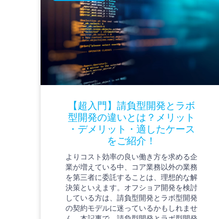
【超入門】請負型開発とラボ
型開発の違いとは？メリット
・デメリット・適したケース
をご紹介！
よりコスト効率の良い働き方を求める企
業が増えている中、コア業務以外の業務
を第三者に委託することは、理想的な解
決策といえます。オフショア開発を検討
している方は、請負型開発とラボ型開発
の契約モデルに迷っているかもしれませ
ん。本記事で、請負型開発とラボ型開発