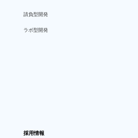
請負型
開発
ラボ型
開発
採用情報