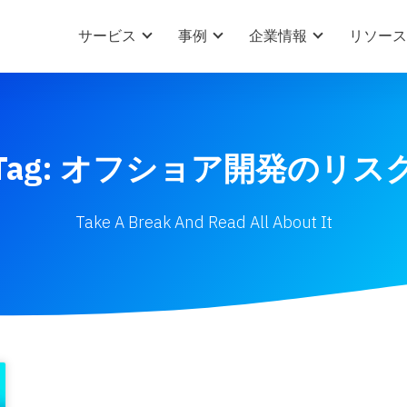
サービス
事例
企業情報
リソース
Tag: オフショア開発のリス
Take A Break And Read All About It