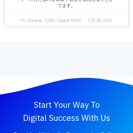
でます。
Yu Shinkai - CMC Global MAR
11月 25, 2021
Start Your Way To
Digital Success With Us