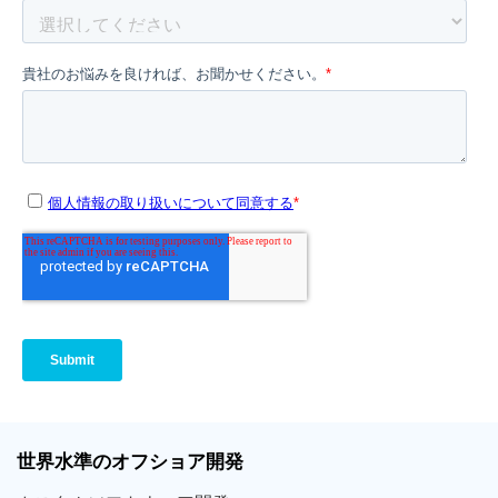
世界
水準
のオフショア
開発