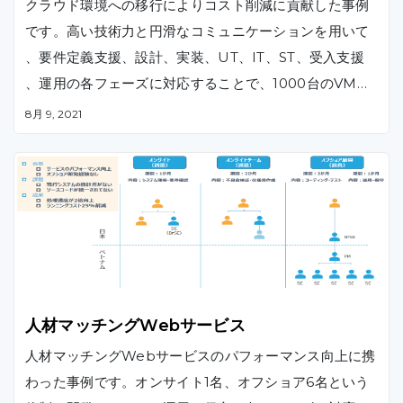
クラウド環境への移行によりコスト削減に貢献した事例
です。高い技術力と円滑なコミュニケーションを用いて
、要件定義支援、設計、実装、UT、IT、ST、受入支援
、運用の各フェーズに対応することで、1000台のVM（
仮想マシン）をクラウドへ移行し、インフラ維持コスト
8月 9, 2021
を30%削減するのに貢献しました。
人材マッチングWebサービス
人材マッチングWebサービスのパフォーマンス向上に携
わった事例です。オンサイト1名、オフショア6名という