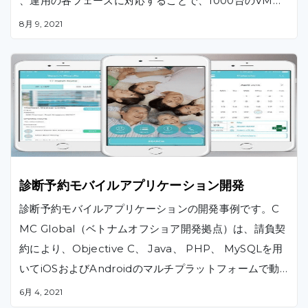
、運用の各フェーズに対応することで、1000台のVM（
仮想マシン）をクラウドへ移行し、インフラ維持コスト
8月 9, 2021
を30%削減するのに貢献しました。
診断予約モバイルアプリケーション開発
診断予約モバイルアプリケーションの開発事例です。C
MC Global（ベトナムオフショア開発拠点）は、請負契
約により、Objective C、 Java、 PHP、 MySQLを用
いてiOSおよびAndroidのマルチプラットフォームで動
作するモバイルアプリケーションの開発およびテストを
6月 4, 2021