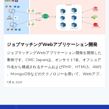
保守を実施し、内部クラウドプラットフォームの自動化
や作業負荷の大幅な削減などに貢献しました。
ジョブマッチングWebアプリケーション開発
ジョブマッチングWebアプリケーション開発を開発した
事例です。CMC Japanは、オンサイト1名、オフショア
15名から構成されるチームおよびPHP、HTML5、AWS
、MongoDBなどのテクノロジーを用いて、Webアプ
リケーションの基本設計、詳細設計、開発、テスト、受
7月 8, 2021
入支援の各フェーズを実施しました。