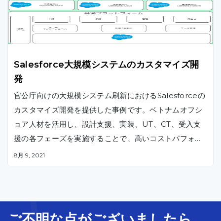
Salesforce大規模システムのカスタマイズ開
発
官公庁向けの大規模システム刷新におけるSalesforceの
カスタマイズ開発を提供した事例です。ベトナムオフシ
ョア人材を活用し、設計支援、実装、UT、CT、受入支
援の各フェーズを実施することで、高いコストパフォー
マンスを実現しました。
8月 9, 2021
ご不明な
点
が
ございましたら、