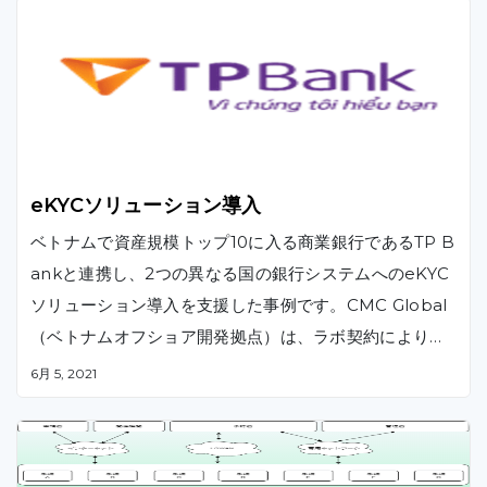
eKYCソリューション導入
ベトナムで資産規模トップ10に入る商業銀行であるTP B
ankと連携し、2つの異なる国の銀行システムへのeKYC
ソリューション導入を支援した事例です。CMC Global
（ベトナムオフショア開発拠点）は、ラボ契約によりセ
マンティックWeb技術ツールや自然言語処理に基づく認
6月 5, 2021
知検索の開発・テストを実行し、同行のデジタルプロセ
スに導入しました。