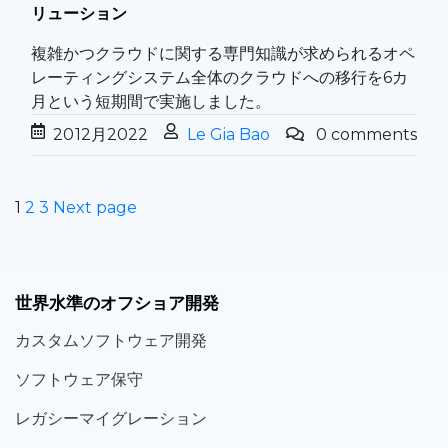
リューション
複雑かつクラウドに関する専門知識が求められるオペ
レーティングシステム全体のクラウドへの移行を6カ
月という短期間で実施しました。
20
12月
2022
Le Gia Bao
0 comments
1
2
3
Next page
世界
水準
のオフショア
開発
カスタム
ソフトウェア
開発
ソフト
ウェア
保守
レガシー
マイグレーション