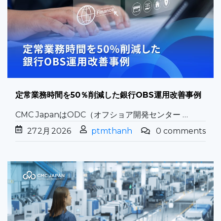
定常業務時間を50％削減した銀行OBS運用改善事例
CMC JapanはODC（オフショア開発センター …
27
2月
2026
ptmthanh
0 comments