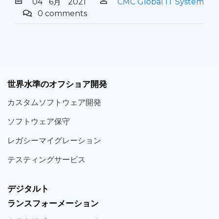
04
6月
2021
CMC Global IT System
0 comments
世界
水準
のオフショア
開発
カスタム
ソフトウェア
開発
ソフト
ウェア
保守
レガシー
マイグレーション
テスティング
サービス
デジタルト
ランスフォーメーション